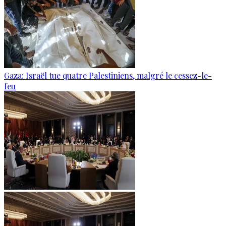
Gaza: Israël tue quatre Palestiniens, malgré le cessez-le-
feu