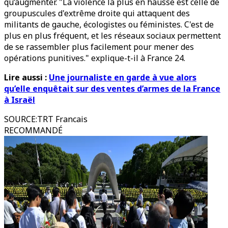
qu’augmenter. "La violence la plus en hausse est celle de
groupuscules d'extrême droite qui attaquent des
militants de gauche, écologistes ou féministes. C'est de
plus en plus fréquent, et les réseaux sociaux permettent
de se rassembler plus facilement pour mener des
opérations punitives." explique-t-il à France 24.
Lire aussi :
Une journaliste en garde à vue alors
qu’elle enquêtait sur des ventes d’armes de la France
à Israël
SOURCE
:
TRT Francais
RECOMMANDÉ