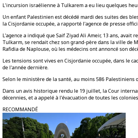
L'incursion israélienne à Tulkarem a eu lieu quelques heure
Un enfant Palestinien est décédé mardi des suites des bles
la Cisjordanie occupée, a rapporté l'agence de presse offic
L'agence a indiqué que Saif Ziyad Ali Ameir, 13 ans, avait reç
Tulkarm, se rendait chez son grand-père dans la ville de Mei
Rafidia de Naplouse, où les médecins ont annoncé son décè
Les tensions sont vives en Cisjordanie occupée, dans le ca
de l'année dernière.
Selon le ministère de la santé, au moins 586 Palestiniens o
Dans un avis historique rendu le 19 juillet, la Cour interna
décennies, et a appelé à l'évacuation de toutes les colonie
RECOMMANDÉ