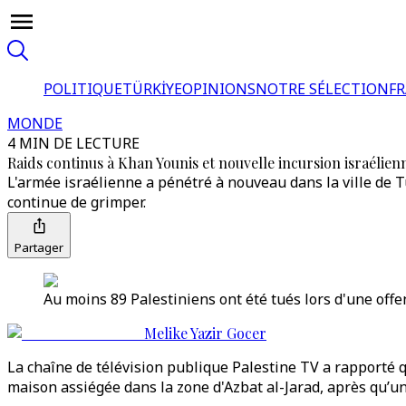
POLITIQUE
TÜRKİYE
OPINIONS
NOTRE SÉLECTION
F
MONDE
4 MIN DE LECTURE
Raids continus à Khan Younis et nouvelle incursion israélie
L'armée israélienne a pénétré à nouveau dans la ville de T
continue de grimper.
Partager
Au moins 89 Palestiniens ont été tués lors d'une offe
Melike Yazir Gocer
La chaîne de télévision publique Palestine TV a rapporté q
maison assiégée dans la zone d'Azbat al-Jarad, après qu’un 