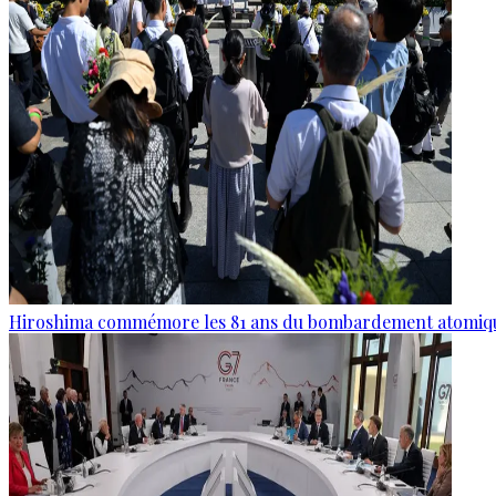
Hiroshima commémore les 81 ans du bombardement atomiq