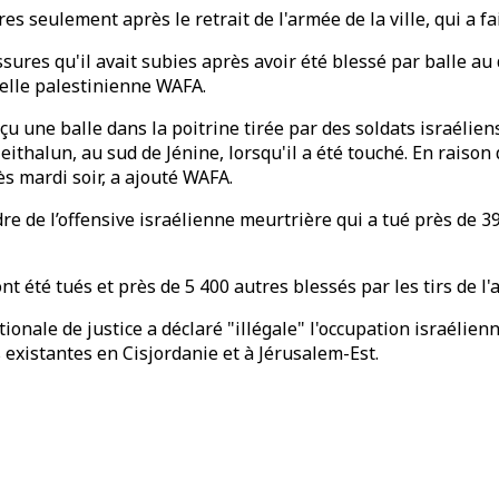
s seulement après le retrait de l'armée de la ville, qui a fa
sures qu'il avait subies après avoir été blessé par balle au
ielle palestinienne WAFA.
u une balle dans la poitrine tirée par des soldats israéliens le
thalun, au sud de Jénine, lorsqu'il a été touché. En raison de
s mardi soir, a ajouté WAFA.
dre de l’offensive israélienne meurtrière qui a tué près de 
nt été tués et près de 5 400 autres blessés par les tirs de 
tionale de justice a déclaré "illégale" l'occupation israélie
s existantes en Cisjordanie et à Jérusalem-Est.