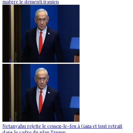
malgré le démenti iranien
Netanyahu rejette le cessez-le-feu à Gaza et tout retrait
dans le cadre du plan Trump