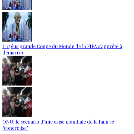
La plus grande Coupe du Monde de la FIFA s'apprête à
démarrer
ONU: le scénario d’une crise mondiale de la faim se
"concrétise"