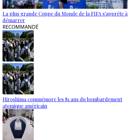
La plus grande Coupe du Monde de la FIFA s'apprête à
démarrer
RECOMMANDÉ
Hiroshima commémore les 81 ans du bombardement
atomique américain