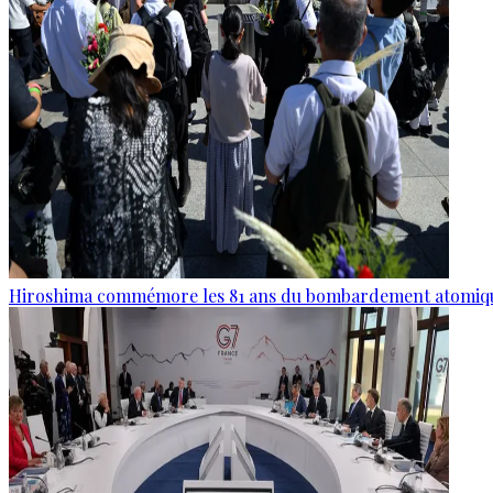
Hiroshima commémore les 81 ans du bombardement atomiq