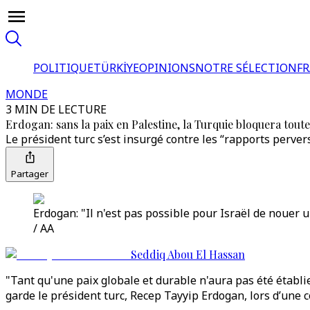
POLITIQUE
TÜRKİYE
OPINIONS
NOTRE SÉLECTION
F
MONDE
3 MIN DE LECTURE
Erdogan: sans la paix en Palestine, la Turquie bloquera tout
Le président turc s’est insurgé contre les “rapports perve
Partager
Erdogan: "Il n'est pas possible pour Israël de nouer u
/ AA
Seddiq Abou El Hassan
"Tant qu'une paix globale et durable n'aura pas été établi
garde le président turc, Recep Tayyip Erdogan, lors d’une