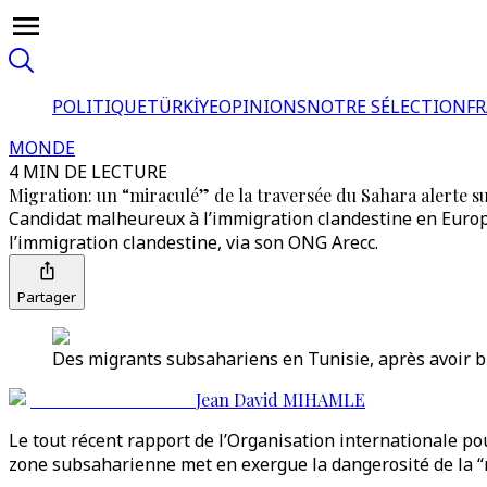
POLITIQUE
TÜRKİYE
OPINIONS
NOTRE SÉLECTION
F
MONDE
4 MIN DE LECTURE
Migration: un “miraculé” de la traversée du Sahara alerte s
Candidat malheureux à l’immigration clandestine en Europe
l’immigration clandestine, via son ONG Arecc.
Partager
Des migrants subsahariens en Tunisie, après avoir bra
Jean David MIHAMLE
Le tout récent rapport de l’Organisation internationale p
zone subsaharienne met en exergue la dangerosité de la “