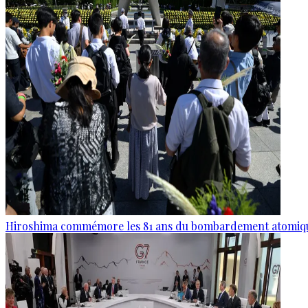
Hiroshima commémore les 81 ans du bombardement atomiq