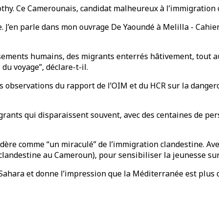
othy. Ce Camerounais, candidat malheureux à l’immigration c
e. J’en parle dans mon ouvrage De Yaoundé à Melilla - Cahie
ssements humains, des migrants enterrés hâtivement, tout a
u voyage”, déclare-t-il.
s observations du rapport de l’OIM et du HCR sur la dangero
igrants qui disparaissent souvent, avec des centaines de per
sidère comme “un miraculé” de l’immigration clandestine. Av
 clandestine au Cameroun), pour sensibiliser la jeunesse sur 
Sahara et donne l’impression que la Méditerranée est plus da