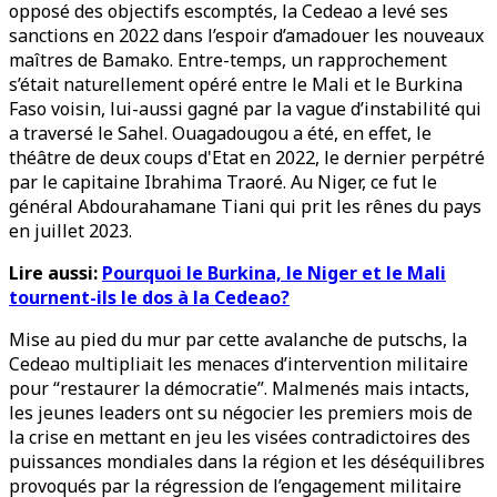
opposé des objectifs escomptés, la Cedeao a levé ses
sanctions en 2022 dans l’espoir d’amadouer les nouveaux
maîtres de Bamako. Entre-temps, un rapprochement
s’était naturellement opéré entre le Mali et le Burkina
Faso voisin, lui-aussi gagné par la vague d’instabilité qui
a traversé le Sahel. Ouagadougou a été, en effet, le
théâtre de deux coups d'Etat en 2022, le dernier perpétré
par le capitaine Ibrahima Traoré. Au Niger, ce fut le
général Abdourahamane Tiani qui prit les rênes du pays
en juillet 2023.
Lire aussi:
Pourquoi le Burkina, le Niger et le Mali
tournent-ils le dos à la Cedeao?
Mise au pied du mur par cette avalanche de putschs, la
Cedeao multipliait les menaces d’intervention militaire
pour “restaurer la démocratie”. Malmenés mais intacts,
les jeunes leaders ont su négocier les premiers mois de
la crise en mettant en jeu les visées contradictoires des
puissances mondiales dans la région et les déséquilibres
provoqués par la régression de l’engagement militaire