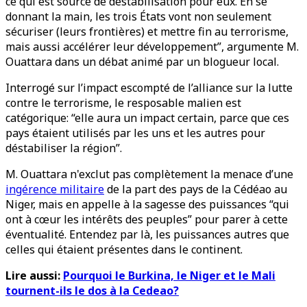
ce qui est source de déstabilisation pour eux. En se
donnant la main, les trois États vont non seulement
sécuriser (leurs frontières) et mettre fin au terrorisme,
mais aussi accélérer leur développement”, argumente M.
Ouattara dans un débat animé par un blogueur local.
Interrogé sur l’impact escompté de l’alliance sur la lutte
contre le terrorisme, le resposable malien est
catégorique: “elle aura un impact certain, parce que ces
pays étaient utilisés par les uns et les autres pour
déstabiliser la région”.
M. Ouattara n'exclut pas complètement la menace d’une
ingérence militaire
de la part des pays de la Cédéao au
Niger, mais en appelle à la sagesse des puissances “qui
ont à cœur les intérêts des peuples” pour parer à cette
éventualité. Entendez par là, les puissances autres que
celles qui étaient présentes dans le continent.
Lire aussi:
Pourquoi le Burkina, le Niger et le Mali
tournent-ils le dos à la Cedeao?