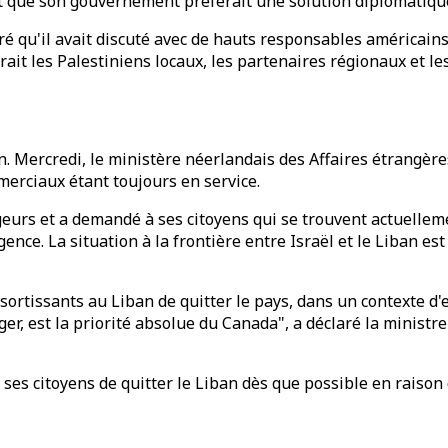
it que son gouvernement préférait une solution diplomatique 
ré qu'il avait discuté avec de hauts responsables américain
it les Palestiniens locaux, les partenaires régionaux et les 
an. Mercredi, le ministère néerlandais des Affaires étrangèr
mmerciaux étant toujours en service.
rs et a demandé à ses citoyens qui se trouvent actuellemen
ence. La situation à la frontière entre Israël et le Liban est
tissants au Liban de quitter le pays, dans un contexte d'es
ger, est la priorité absolue du Canada", a déclaré la ministr
 citoyens de quitter le Liban dès que possible en raison de