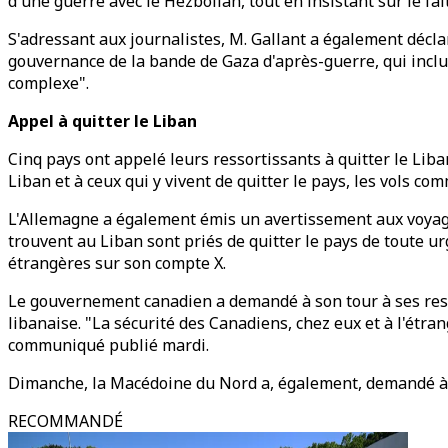
d'une guerre avec le Hezbollah, tout en insistant sur le fa
S'adressant aux journalistes, M. Gallant a également décla
gouvernance de la bande de Gaza d'après-guerre, qui inclura
complexe".
Appel à quitter le Liban
Cinq pays ont appelé leurs ressortissants à quitter le Lib
Liban et à ceux qui y vivent de quitter le pays, les vols co
L'Allemagne a également émis un avertissement aux voyageu
trouvent au Liban sont priés de quitter le pays de toute urg
étrangères sur son compte X.
Le gouvernement canadien a demandé à son tour à ses ressor
libanaise. "La sécurité des Canadiens, chez eux et à l'étran
communiqué publié mardi.
Dimanche, la Macédoine du Nord a, également, demandé à ses
RECOMMANDÉ