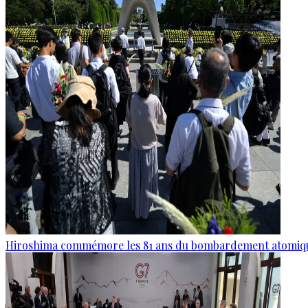
Hiroshima commémore les 81 ans du bombardement atomiq