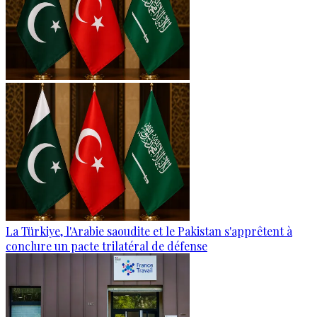
La Türkiye, l'Arabie saoudite et le Pakistan s'apprêtent à
conclure un pacte trilatéral de défense