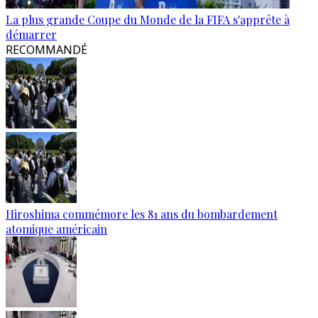
La plus grande Coupe du Monde de la FIFA s'apprête à
démarrer
RECOMMANDÉ
Hiroshima commémore les 81 ans du bombardement
atomique américain