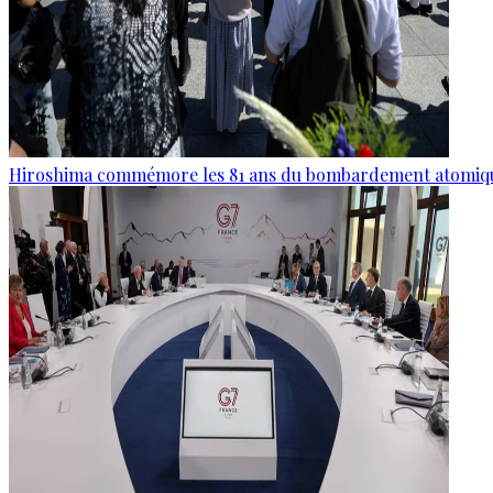
Hiroshima commémore les 81 ans du bombardement atomiq