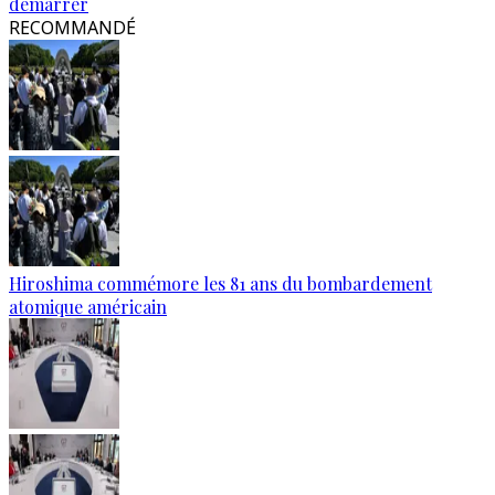
démarrer
RECOMMANDÉ
Hiroshima commémore les 81 ans du bombardement
atomique américain