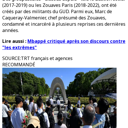
(2017-2019) ou les Zouaves Paris (2018-2022), ont été
créés par des militants du GUD. Parmi eux, Marc de
Caqueray-Valmenier, chef présumé des Zouaves,
condamné et incarcéré à plusieurs reprises ces dernières
années.
Lire aussi :
Mbappé critiqué après son discours contre
"les extrêmes"
SOURCE
:
TRT français et agences
RECOMMANDÉ