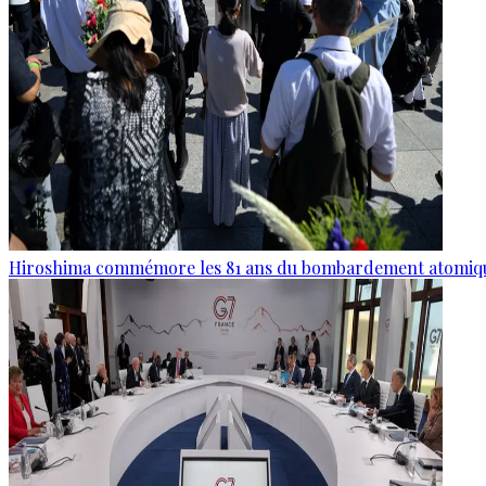
Hiroshima commémore les 81 ans du bombardement atomiq