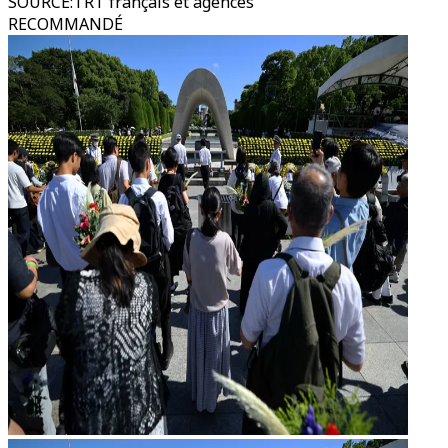
SOURCE
:
TRT français et agences
RECOMMANDÉ