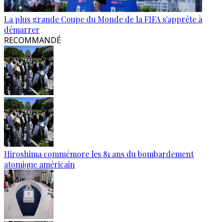
La plus grande Coupe du Monde de la FIFA s'apprête à
démarrer
RECOMMANDÉ
Hiroshima commémore les 81 ans du bombardement
atomique américain