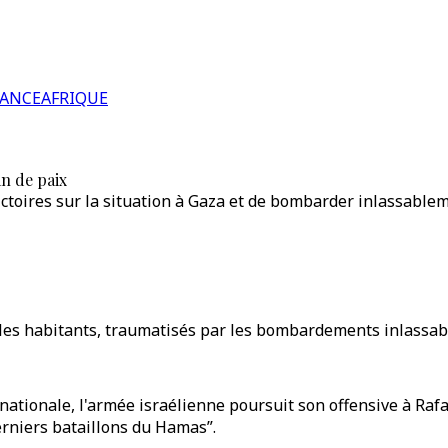
RANCE
AFRIQUE
n de paix
toires sur la situation à Gaza et de bombarder inlassableme
es habitants, traumatisés par les bombardements inlassable
tionale, l'armée israélienne poursuit son offensive à Rafah,
derniers bataillons du Hamas”.