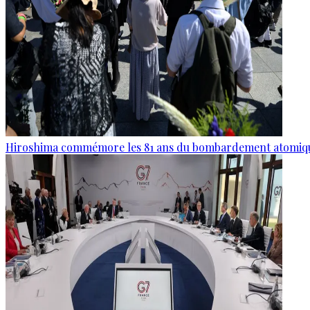
Hiroshima commémore les 81 ans du bombardement atomiq