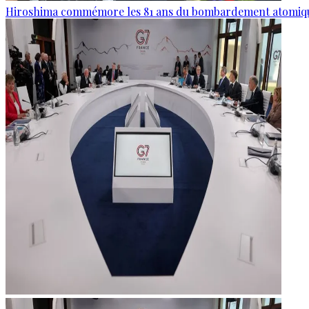
Hiroshima commémore les 81 ans du bombardement atomiq