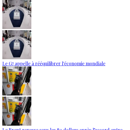
Le G7 appelle à rééquilibrer l'économie mondiale
Le Brent repasse sous les 80 dollars après l’accord entre