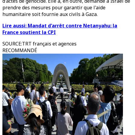
d'actes de génocide. Elle a, en outre, demandé à Israël de
prendre des mesures pour garantir que l'aide
humanitaire soit fournie aux civils à Gaza.
Lire aussi: Mandat d'arrêt contre Netanyahu: la
France soutient la CPI
SOURCE
:
TRT français et agences
RECOMMANDÉ