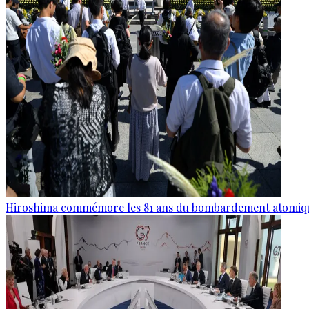
Hiroshima commémore les 81 ans du bombardement atomiq