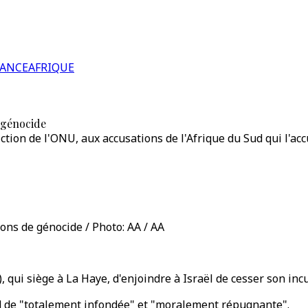
RANCE
AFRIQUE
 génocide
iction de l'ONU, aux accusations de l'Afrique du Sud qui l'a
ions de génocide / Photo: AA / AA
), qui siège à La Haye, d'enjoindre à Israël de cesser son in
Sud de "totalement infondée" et "moralement répugnante".