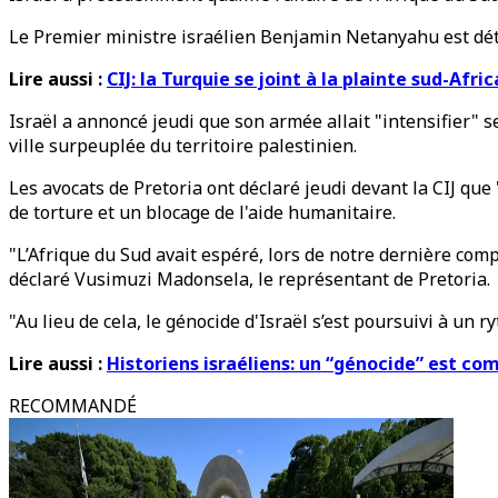
Le Premier ministre israélien Benjamin Netanyahu est dét
Lire aussi :
CIJ: la Turquie se joint à la plainte sud-Afri
Israël a annoncé jeudi que son armée allait "intensifier" 
ville surpeuplée du territoire palestinien.
Les avocats de Pretoria ont déclaré jeudi devant la CIJ q
de torture et un blocage de l'aide humanitaire.
"L’Afrique du Sud avait espéré, lors de notre dernière com
déclaré Vusimuzi Madonsela, le représentant de Pretoria.
"Au lieu de cela, le génocide d'Israël s’est poursuivi à un 
Lire aussi :
Historiens israéliens: un “génocide” est co
RECOMMANDÉ