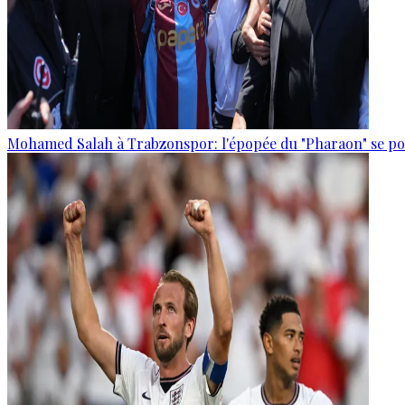
Mohamed Salah à Trabzonspor: l'épopée du "Pharaon" se po