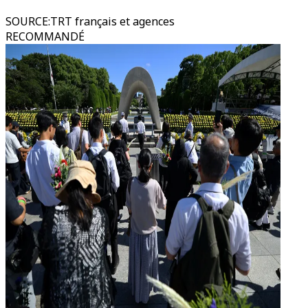
SOURCE
:
TRT français et agences
RECOMMANDÉ