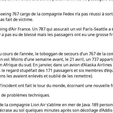
Boeing 767 cargo de la compagnie Fedex n’a pas réussi à sorti
s fait de victime.
ing d’Air France. Un 787 qui assurait un vol Paris-Seattle a 
y a pas eu de blessé mais les passagers ont eu une grosse fr
cours de l’année, le toboggan de secours d’un 767 de la compa
n vol. Moins d’une semaine avant, le 21 avril, un 737 appart
frique du sud. En janvier, dans un avion d’Alaska Airlines 
ous le regard stupéfait des 171 passagers et six membres d’é
ens les avaient enlevés et oublié de les remettre).
l’incident ont fait le tour du monde, écornant une nouvelle fo
ie de problèmes techniques.
 de la compagnie Lion Air s’abîme en mer de Java. 189 perso
’écrase au sol quelques minutes après son décollage d’Addis