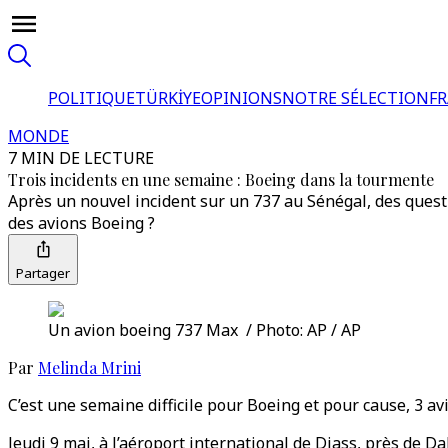
POLITIQUE
TÜRKİYE
OPINIONS
NOTRE SÉLECTION
F
MONDE
7 MIN DE LECTURE
Trois incidents en une semaine : Boeing dans la tourmente
Après un nouvel incident sur un 737 au Sénégal, des questi
des avions Boeing ?
Partager
Un avion boeing 737 Max / Photo: AP / AP
Par
Melinda Mrini
C’est une semaine difficile pour Boeing et pour cause, 3 av
Jeudi 9 mai, à l’aéroport international de Diass, près de Da