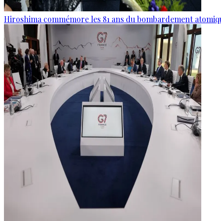
Hiroshima commémore les 81 ans du bombardement atomiq