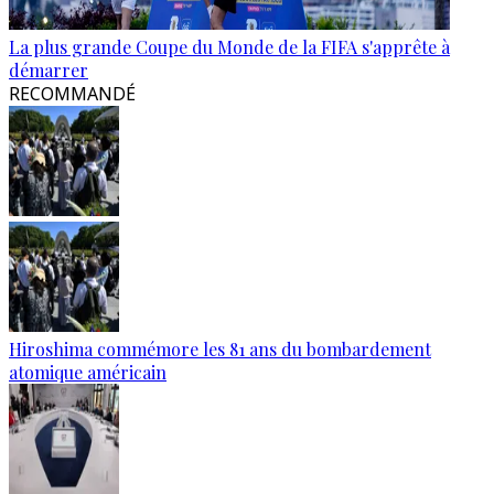
La plus grande Coupe du Monde de la FIFA s'apprête à
démarrer
RECOMMANDÉ
Hiroshima commémore les 81 ans du bombardement
atomique américain