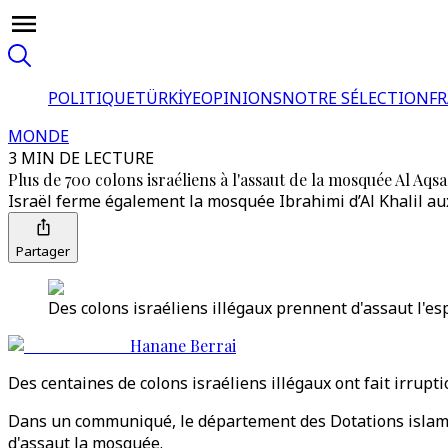
POLITIQUE
TÜRKİYE
OPINIONS
NOTRE SÉLECTION
F
MONDE
3 MIN DE LECTURE
Plus de 700 colons israéliens à l'assaut de la mosquée Al Aqsa
Israël ferme également la mosquée Ibrahimi d’Al Khalil aux
Partager
Des colons israéliens illégaux prennent d'assaut l'es
Hanane Berrai
Des centaines de colons israéliens illégaux ont fait irrup
Dans un communiqué, le département des Dotations islamique
d'assaut la mosquée.