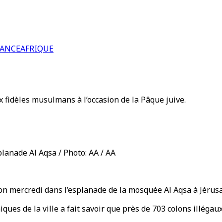
RANCE
AFRIQUE
 fidèles musulmans à l’occasion de la Pâque juive.
planade Al Aqsa / Photo: AA / AA
tion mercredi dans l’esplanade de la mosquée Al Aqsa à Jérus
s de la ville a fait savoir que près de 703 colons illégaux,