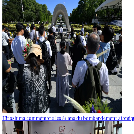
Hiroshima commémore les 81 ans du bombardement atomiq