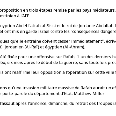
proposition en trois étapes remise par les pays médiateurs,
tinien à l’AFP.
yptien Abdel Fattah al-Sissi et le roi de Jordanie Abdallah I
et ont mis en garde Israël contre les "conséquences dangere
iques qu'elle entraîne doivent cesser immédiatement", écr
, jordanien (Al-Raï) et égyptien (Al-Ahram).
été fixée pour une offensive sur Rafah, “l'un des derniers 
déo, six mois après le début de la guerre, sans toutefois préc
ont réaffirmé leur opposition à l’opération sur cette ville 
ons qu'une invasion militaire massive de Rafah aurait un eff
 le porte-parole du département d'Etat, Matthew Miller.
'assaut après l'annonce, dimanche, du retrait des troupes is