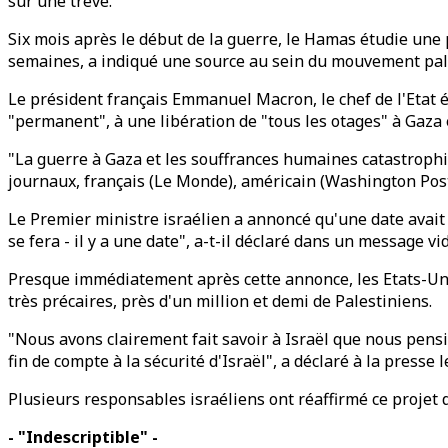
sur une trêve.
Six mois après le début de la guerre, le Hamas étudie une 
semaines, a indiqué une source au sein du mouvement pales
Le président français Emmanuel Macron, le chef de l'Etat ég
"permanent", à une libération de "tous les otages" à Gaza 
"La guerre à Gaza et les souffrances humaines catastroph
journaux, français (Le Monde), américain (Washington Post)
Le Premier ministre israélien a annoncé qu'une date avait 
se fera - il y a une date", a-t-il déclaré dans un message vi
Presque immédiatement après cette annonce, les Etats-Unis 
très précaires, près d'un million et demi de Palestiniens.
"Nous avons clairement fait savoir à Israël que nous pensi
fin de compte à la sécurité d'Israël", a déclaré à la presse
Plusieurs responsables israéliens ont réaffirmé ce projet d
- "Indescriptible" -