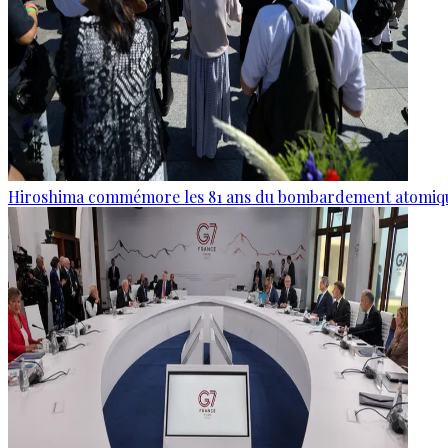
Hiroshima commémore les 81 ans du bombardement atomiq