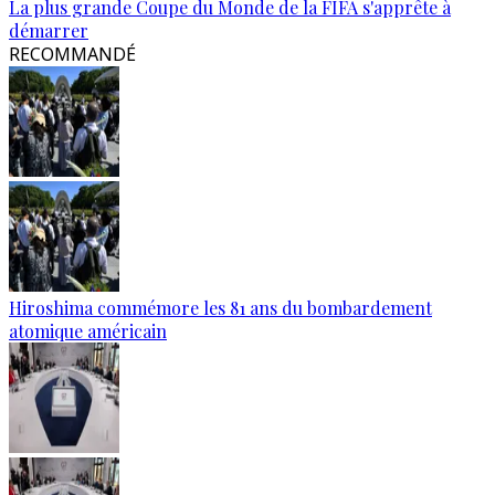
La plus grande Coupe du Monde de la FIFA s'apprête à
démarrer
RECOMMANDÉ
Hiroshima commémore les 81 ans du bombardement
atomique américain