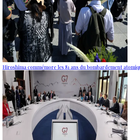
Hiroshima commémore les 81 ans du bombardement atomiq