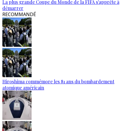
La plus grande Coupe du Monde de la FIFA s'apprête à
démarrer
RECOMMANDÉ
Hiroshima commémore les 81 ans du bombardement
atomique américain