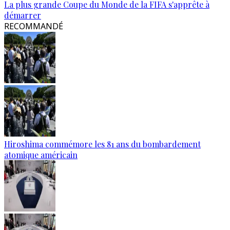
La plus grande Coupe du Monde de la FIFA s'apprête à
démarrer
RECOMMANDÉ
Hiroshima commémore les 81 ans du bombardement
atomique américain