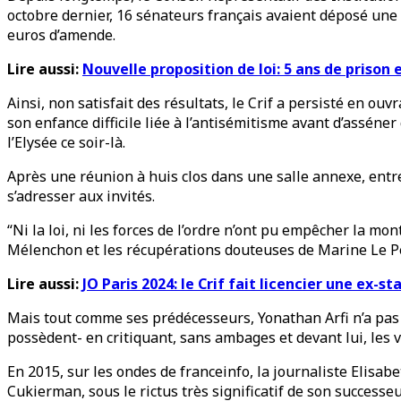
octobre dernier, 16 sénateurs français avaient déposé une 
euros d’amende.
Lire aussi:
Nouvelle proposition de loi: 5 ans de prison 
Ainsi, non satisfait des résultats, le Crif a persisté en ouv
son enfance difficile liée à l’antisémitisme avant d’asséner
l’Elysée ce soir-là.
Après une réunion à huis clos dans une salle annexe, entre
s’adresser aux invités.
“Ni la loi, ni les forces de l’ordre n’ont pu empêcher la mo
Mélenchon et les récupérations douteuses de Marine Le P
Lire aussi:
JO Paris 2024: le Crif fait licencier une ex-s
Mais tout comme ses prédécesseurs, Yonathan Arfi n’a pas 
possèdent- en critiquant, sans ambages et devant lui, les 
En 2015, sur les ondes de franceinfo, la journaliste Elisab
Cukierman, sous le rictus très significatif de son successe