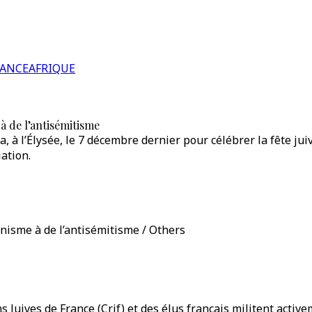
RANCE
AFRIQUE
 à de l’antisémitisme
, à l’Élysée, le 7 décembre dernier pour célébrer la fête jui
ation.
ionisme à de l’antisémitisme / Others
 Juives de France (Crif) et des élus français militent activ