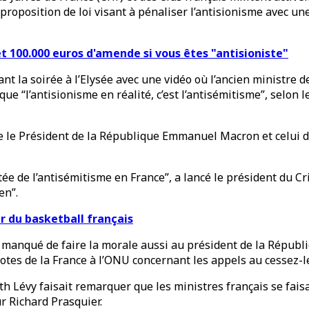
proposition de loi visant à pénaliser l’antisionisme avec u
et 100.000 euros d'amende si vous êtes "antisioniste"
rant la soirée à l’Elysée avec une vidéo où l’ancien ministre d
 que “l’antisionisme en réalité, c’est l’antisémitisme”, selon
 le Président de la République Emmanuel Macron et celui du 
ntée de l’antisémitisme en France”, a lancé le président du C
en”.
tar du basketball français
manqué de faire la morale aussi au président de la Républiq
votes de la France à l’ONU concernant les appels au cessez-l
eth Lévy faisait remarquer que les ministres français se fai
ur Richard Prasquier.