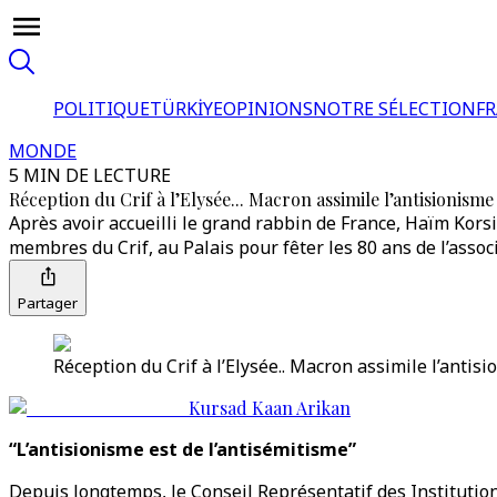
POLITIQUE
TÜRKİYE
OPINIONS
NOTRE SÉLECTION
F
MONDE
5 MIN DE LECTURE
Réception du Crif à l’Elysée... Macron assimile l’antisionisme
Après avoir accueilli le grand rabbin de France, Haïm Korsia
membres du Crif, au Palais pour fêter les 80 ans de l’associ
Partager
Réception du Crif à l’Elysée.. Macron assimile l’antis
Kursad Kaan Arikan
“L’antisionisme est de l’antisémitisme”
Depuis longtemps, le Conseil Représentatif des Institutions