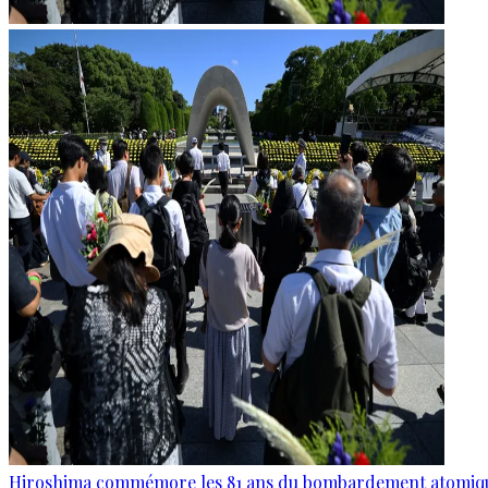
Hiroshima commémore les 81 ans du bombardement atomiq