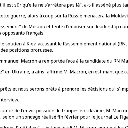
l est sûr qu'elle ne s'arrêtera pas là", a-t-il asséné plus t
 cette guerre, alors à coup sûr la Russie menacera la Moldavie
issement" de Moscou et tente d'imposer son leadership dans 
 opposants français.
le soutien à Kiev, accusant le Rassemblement national (RN, 
 des positions prorusses.
'Emmanuel Macron a remportée face à la candidate du RN Mar
ie" en Ukraine, a ainsi affirmé M. Macron, en estimant que ce
 prêts et nous serons prêts à prendre les décisions qui s'im
nterview.
 autour de l'envoi possible de troupes en Ukraine, M. Macr
n, selon un sondage réalisé fin février pour le journal Le Figa
rons l'initiative", a estimé jeudi M. Macron, pour qui les O