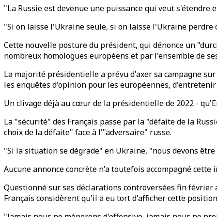
"La Russie est devenue une puissance qui veut s'étendre et i
"Si on laisse l'Ukraine seule, si on laisse l'Ukraine perdre
Cette nouvelle posture du président, qui dénonce un "durc
nombreux homologues européens et par l'ensemble de ses
La majorité présidentielle a prévu d'axer sa campagne sur 
les enquêtes d'opinion pour les européennes, d'entretenir
Un clivage déjà au cœur de la présidentielle de 2022 - qu
La "sécurité" des Français passe par la "défaite de la Russ
choix de la défaite" face à l'"adversaire" russe.
"Si la situation se dégrade" en Ukraine, "nous devons être
Aucune annonce concrète n'a toutefois accompagné cette i
Questionné sur ses déclarations controversées fin février
Français considèrent qu'il a eu tort d'afficher cette positio
"Jamais nous ne mènerons d'offensive, jamais nous ne prend