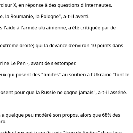
ard sur X, en réponse à des questions d'internautes.
, la Roumanie, la Pologne", a-t-il averti.
l'aide à l'armée ukrainienne, a été critiquée par de
extrême droite) qui la devance d'environ 10 points dans
ine Le Pen -, avant de s'estomper.
ux qui posent des "limites" au soutien à l'Ukraine "font le
posent pour que la Russie ne gagne jamais", a-t-il asséné.
on a quelque peu modéré son propos, alors que 68% des
ro.
ccidentaux ont jusqu'ici mis "trop de limites" dans leur