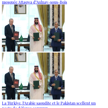
mosquée Attaqwa d’Aulnay-sous-Bois
La Türkiye, l'Arabie saoudite et le Pakistan scellent un