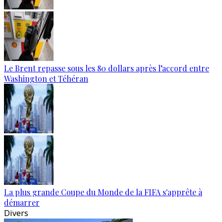
Le Brent repasse sous les 80 dollars après l’accord entre
Washington et Téhéran
La plus grande Coupe du Monde de la FIFA s'apprête à
démarrer
Divers