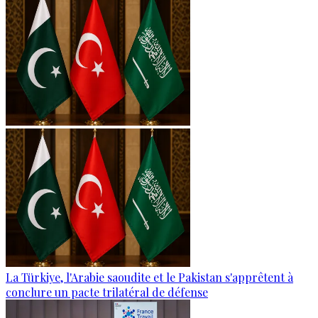
La Türkiye, l'Arabie saoudite et le Pakistan s'apprêtent à
conclure un pacte trilatéral de défense