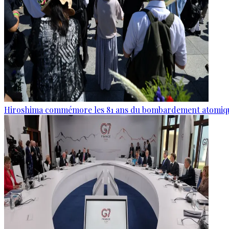
Hiroshima commémore les 81 ans du bombardement atomiq