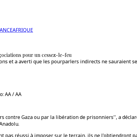
RANCE
AFRIQUE
gociations pour un cessez-le-feu
ons et a averti que les pourparlers indirects ne sauraient s
o: AA / AA
cours contre Gaza ou par la libération de prisonniers'', a d
 Anadolu.
t pas réussi à imposer sur le terrain, ils ne l'obtiendront p