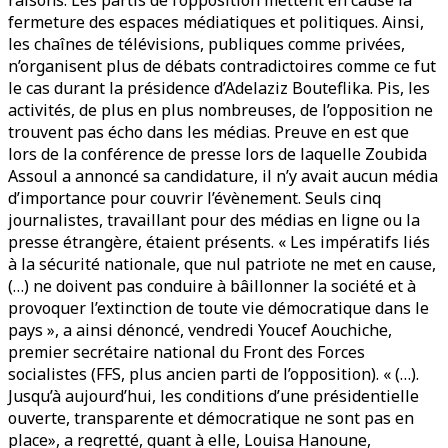
raisons. Les partis de l’opposition mettent en cause la
fermeture des espaces médiatiques et politiques. Ainsi,
les chaînes de télévisions, publiques comme privées,
n’organisent plus de débats contradictoires comme ce fut
le cas durant la présidence d’Adelaziz Bouteflika. Pis, les
activités, de plus en plus nombreuses, de l’opposition ne
trouvent pas écho dans les médias. Preuve en est que
lors de la conférence de presse lors de laquelle Zoubida
Assoul a annoncé sa candidature, il n’y avait aucun média
d’importance pour couvrir l’évènement. Seuls cinq
journalistes, travaillant pour des médias en ligne ou la
presse étrangère, étaient présents. « Les impératifs liés
à la sécurité nationale, que nul patriote ne met en cause,
(…) ne doivent pas conduire à bâillonner la société et à
provoquer l’extinction de toute vie démocratique dans le
pays », a ainsi dénoncé, vendredi Youcef Aouchiche,
premier secrétaire national du Front des Forces
socialistes (FFS, plus ancien parti de l’opposition). « (…).
Jusqu’à aujourd’hui, les conditions d’une présidentielle
ouverte, transparente et démocratique ne sont pas en
place», a regretté, quant à elle, Louisa Hanoune,