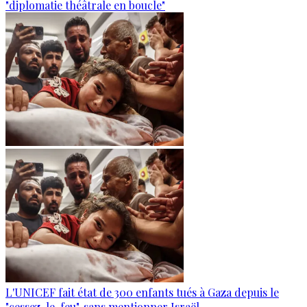
"diplomatie théâtrale en boucle"
L'UNICEF fait état de 300 enfants tués à Gaza depuis le
"cessez-le-feu", sans mentionner Israël