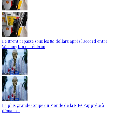
Le Brent repasse sous les 80 dollars après l’accord entre
Washington et Téhéran
La plus grande Coupe du Monde de la FIFA s'apprête à
démarrer