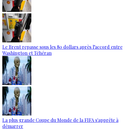
Le Brent repasse sous les 80 dollars après l’accord entre
Washington et Téhéran
La plus grande Coupe du Monde de la FIFA s'apprête à
démarrer