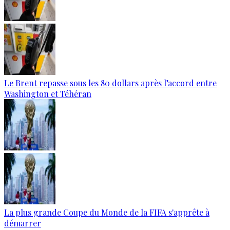
Le Brent repasse sous les 80 dollars après l’accord entre
Washington et Téhéran
La plus grande Coupe du Monde de la FIFA s'apprête à
démarrer