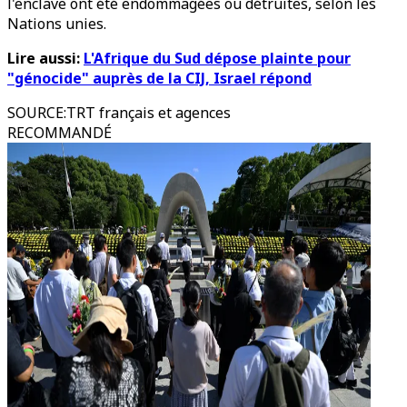
l'enclave ont été endommagées ou détruites, selon les
Nations unies.
Lire aussi:
L'Afrique du Sud dépose plainte pour
"génocide" auprès de la CIJ, Israel répond
SOURCE
:
TRT français et agences
RECOMMANDÉ