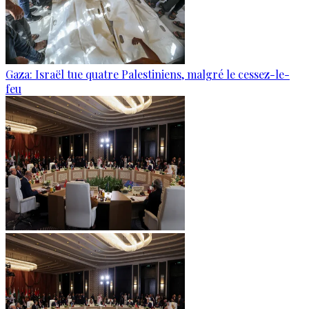
Gaza: Israël tue quatre Palestiniens, malgré le cessez-le-
feu