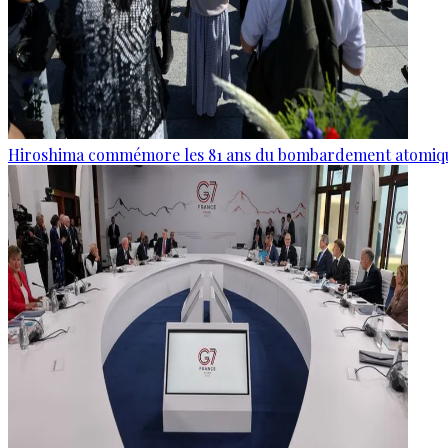
Hiroshima commémore les 81 ans du bombardement atomiq