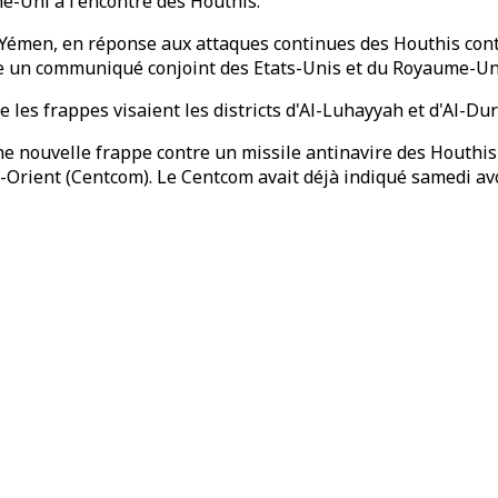
e-Uni à l'encontre des Houthis.
 Yémen, en réponse aux attaques continues des Houthis contr
que un communiqué conjoint des Etats-Unis et du Royaume-Un
e les frappes visaient les districts d'Al-Luhayyah et d'Al-Dur
 nouvelle frappe contre un missile antinavire des Houthis q
ient (Centcom). Le Centcom avait déjà indiqué samedi avoir