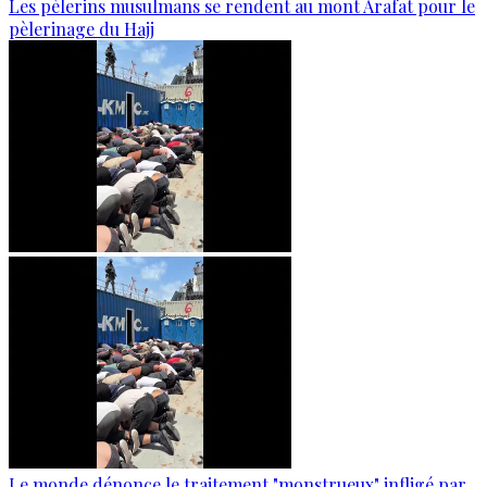
Les pèlerins musulmans se rendent au mont Arafat pour le
pèlerinage du Hajj
Le monde dénonce le traitement "monstrueux" infligé par