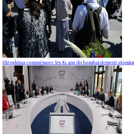
Hiroshima commémore les 81 ans du bombardement atomiq