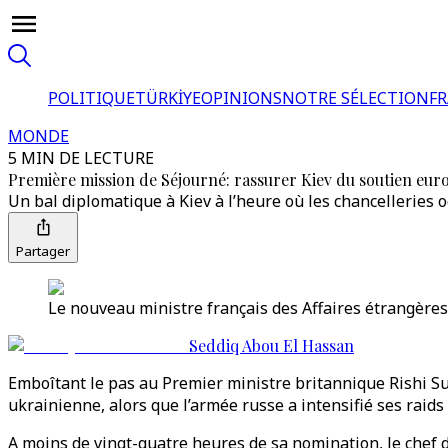
POLITIQUE
TÜRKİYE
OPINIONS
NOTRE SÉLECTION
F
MONDE
5 MIN DE LECTURE
Première mission de Séjourné: rassurer Kiev du soutien eu
Un bal diplomatique à Kiev à l’heure où les chancelleries 
Partager
Le nouveau ministre français des Affaires étrangères 
Seddiq Abou El Hassan
Emboîtant le pas au Premier ministre britannique Rishi Su
ukrainienne, alors que l’armée russe a intensifié ses raids
A moins de vingt-quatre heures de sa nomination, le chef 