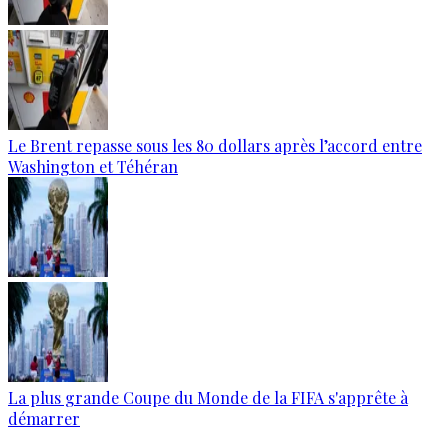
Le Brent repasse sous les 80 dollars après l’accord entre
Washington et Téhéran
La plus grande Coupe du Monde de la FIFA s'apprête à
démarrer