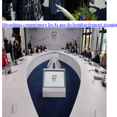
Hiroshima commémore les 81 ans du bombardement atomiq